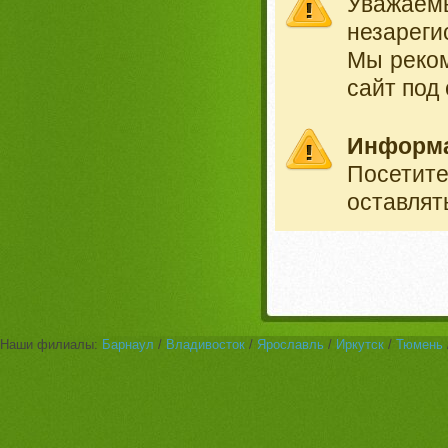
Уважае
незареги
Мы реко
сайт под
Информ
Посетит
оставлят
Наши филиалы:
Барнаул
/
Владивосток
/
Ярославль
/
Иркутск
/
Тюмень