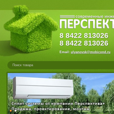
8
8422
81302
8
8422
813026
Email:
ulyanovsk@mobicond.ru